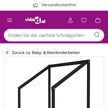
Zurück
Weiter
Versandkostenfrei
Zurück zu: Baby- & Kleinkinderbetten
Küchenkollekti
#sharemevidaxl