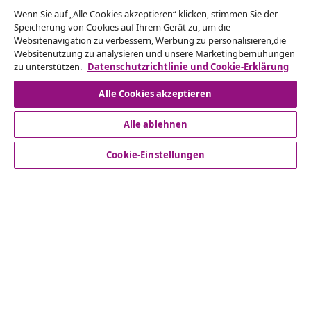
Vom Vertrag zurücktreten
Wenn Sie auf „Alle Cookies akzeptieren“ klicken, stimmen Sie der
Reiche einen Widerrufsantrag für deine Bestellung
Speicherung von Cookies auf Ihrem Gerät zu, um die
Websitenavigation zu verbessern, Werbung zu personalisieren,die
ein.
Websitenutzung zu analysieren und unsere Marketingbemühungen
zu unterstützen.
Datenschutzrichtlinie und Cookie-Erklärung
Vom Vertrag zurücktreten
Alle Cookies akzeptieren
Alle ablehnen
Kundenservice
Cookie-Einstellungen
Business
vidaXL
Mehr entdecken