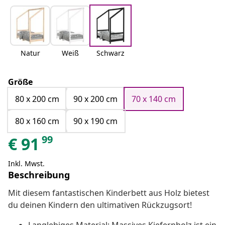
Natur
Weiß
Schwarz
Größe
80 x 200 cm
90 x 200 cm
70 x 140 cm
80 x 160 cm
90 x 190 cm
99
€
91
Inkl. Mwst.
Beschreibung
Mit diesem fantastischen Kinderbett aus Holz bietest
du deinen Kindern den ultimativen Rückzugsort!