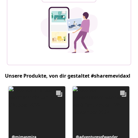
Unsere Produkte, von dir gestaltet #sharemevidaxl
Beitrag
mimasmira
Beitrag
adventuresofwander