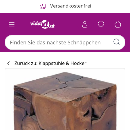
Zurück
Weiter
Versandkostenfrei
Zurück zu: Klappstühle & Hocker
Küchenkollekti
#sharemevidaxl