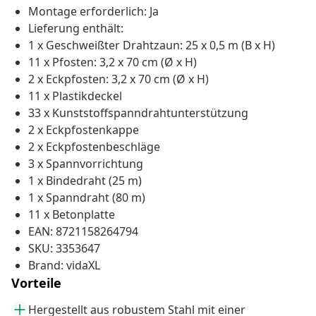
Montage erforderlich: Ja
Lieferung enthält:
1 x Geschweißter Drahtzaun: 25 x 0,5 m (B x H)
11 x Pfosten: 3,2 x 70 cm (Ø x H)
2 x Eckpfosten: 3,2 x 70 cm (Ø x H)
11 x Plastikdeckel
33 x Kunststoffspanndrahtunterstützung
2 x Eckpfostenkappe
2 x Eckpfostenbeschläge
3 x Spannvorrichtung
1 x Bindedraht (25 m)
1 x Spanndraht (80 m)
11 x Betonplatte
EAN: 8721158264794
SKU: 3353647
Brand: vidaXL
Vorteile
Hergestellt aus robustem Stahl mit einer