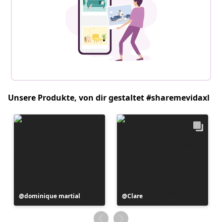
Unsere Produkte, von dir gestaltet #sharemevidaxl
Beitrag
dominique martial
Beitrag
Clare
veröffentlicht
veröffentlicht
von
von