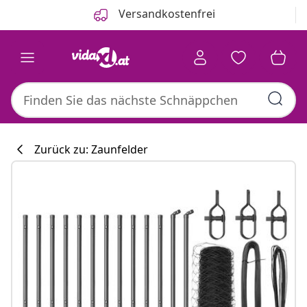
Zurück
Weiter
Versandkostenfrei
Zurück zu: Zaunfelder
Küchenkollekti
#sharemevidaxl