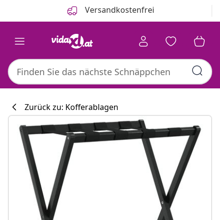
Zurück
Weiter
Versandkostenfrei
Zurück zu: Kofferablagen
Küchenkollekti
#sharemevidaxl