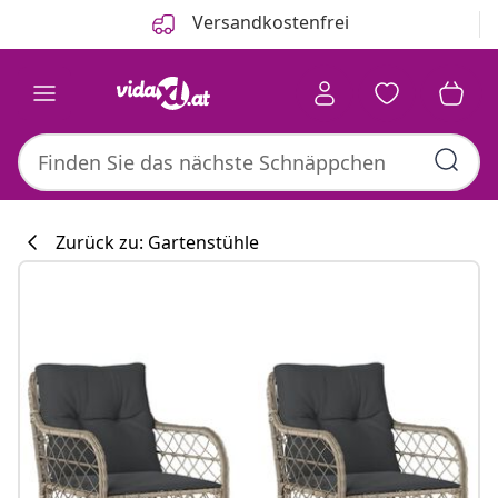
Zurück
Weiter
Versandkostenfrei
Zurück zu: Gartenstühle
Küchenkollekti
#sharemevidaxl