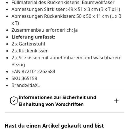
Füllmaterial des Rückenkissens: Baumwollfaser
Abmessungen Sitzkissen: 49 x 51 x 3 cm (B x T x H)
Abmessungen Rückenkissen: 50 x 50 x 11 cm (L x B
x T)
Zusammenbau erforderlich: Ja
Lieferung umfasst:
2 x Gartenstuhl
2 x Rückenkissen
2 x Sitzkissen mit abnehmbarem und waschbarem
Bezug
EAN:8721012262584
SKU:365158
Brand:vidaXL
Informationen zur Sicherheit und
Einhaltung von Vorschriften
Hast du einen Artikel gekauft und bist