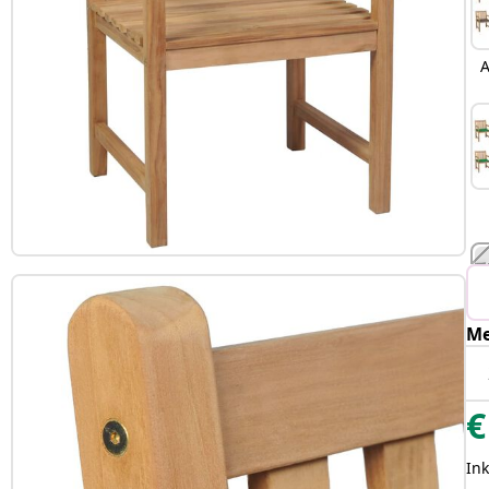
A
Me
€
Ink