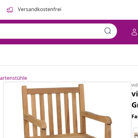
Versandkostenfrei
artenstühle
vi
v
G
Fa