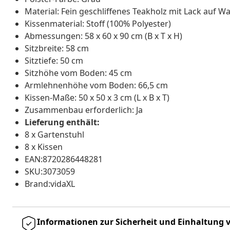
Material: Fein geschliffenes Teakholz mit Lack auf W
Kissenmaterial: Stoff (100% Polyester)
Abmessungen: 58 x 60 x 90 cm (B x T x H)
Sitzbreite: 58 cm
Sitztiefe: 50 cm
Sitzhöhe vom Boden: 45 cm
Armlehnenhöhe vom Boden: 66,5 cm
Kissen-Maße: 50 x 50 x 3 cm (L x B x T)
Zusammenbau erforderlich: Ja
Lieferung enthält:
8 x Gartenstuhl
8 x Kissen
EAN:8720286448281
SKU:3073059
Brand:vidaXL
Informationen zur Sicherheit und Einhaltung v