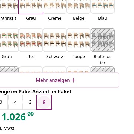
nthrazit
Grau
Creme
Beige
Blau
Grün
Rot
Schwarz
Taupe
Blattmus
ter
Mehr anzeigen
nge im PaketAnzahl im Paket
Rotes
Graues
Weinrot
Königsbl
Knallgrü
Karomus
Karomus
au
n
2
4
6
8
ter
ter
99
1.026
l. Mwst.