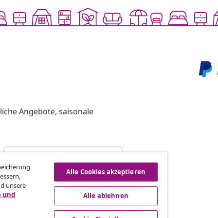
liche Angebote, saisonale
Vom Vertrag zurücktreten
Speicherung
Alle Cookies akzeptieren
essern,
nd unsere
e und
Alle ablehnen
vidaXL
gramm
Über vidaXL