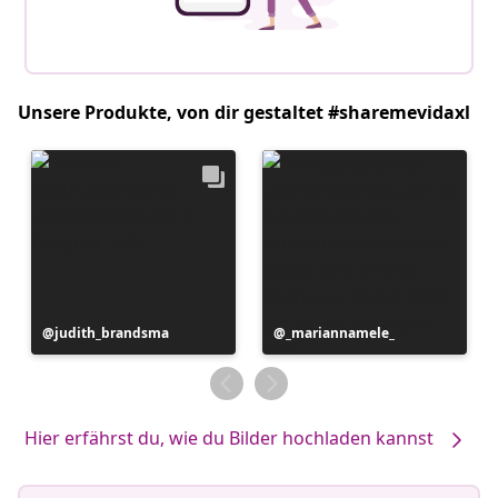
Unsere Produkte, von dir gestaltet #sharemevidaxl
Beitrag
judith_brandsma
Beitrag
_mariannamele_
veröffentlicht
veröffentlicht
von
von
Hier erfährst du, wie du Bilder hochladen kannst