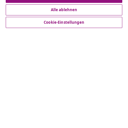
Alle ablehnen
Kundenservice
Cookie-Einstellungen
Business
vidaXL
Mehr entdecken
© 2008-2026 vidaXL - www.vidaxl.at ist eine Webseite von
vidaXL Marketplace Europe B.V.