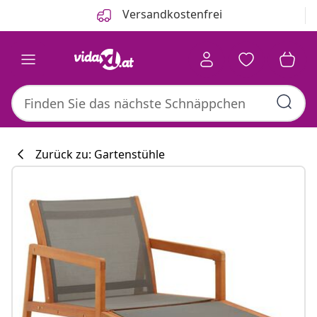
Zurück
Weiter
Versandkostenfrei
Zurück zu: Gartenstühle
Küchenkollekti
#sharemevidaxl