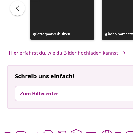
Beitrag
lottegaatverhuizen
Beitrag
boho.homesty
veröffentlicht
veröffentlicht
von
von
Hier erfährst du, wie du Bilder hochladen kannst
Schreib uns einfach!
Zum Hilfecenter