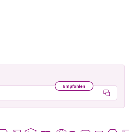
ard
tlicht
Empfohlen