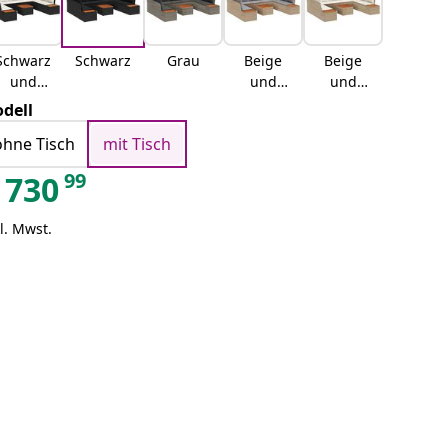
Schwarz
Schwarz
Grau
Beige
Beige
und
und
und
Weiß
Hellgrau
Weiß
dell
ohne Tisch
mit Tisch
99
730
l. Mwst.