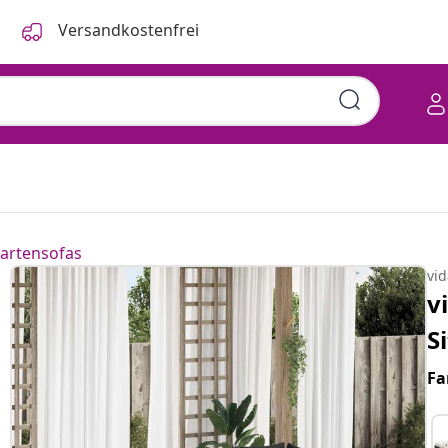
Versandkostenfrei
artensofas
vi
v
S
Fa