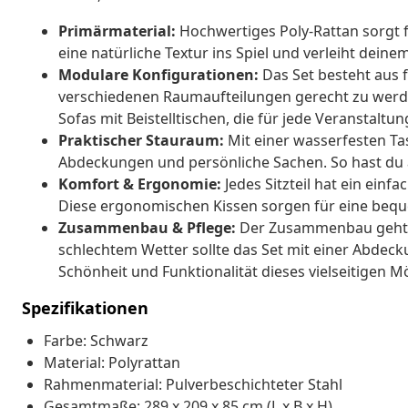
Primärmaterial:
Hochwertiges Poly-Rattan sorgt f
eine natürliche Textur ins Spiel und verleiht dein
Modulare Konfigurationen:
Das Set besteht aus f
verschiedenen Raumaufteilungen gerecht zu werden.
Sofas mit Beistelltischen, die für jede Veranstaltu
Praktischer Stauraum:
Mit einer wasserfesten Tas
Abdeckungen und persönliche Sachen. So hast du 
Komfort & Ergonomie:
Jedes Sitzteil hat ein einf
Diese ergonomischen Kissen sorgen für eine bequ
Zusammenbau & Pflege:
Der Zusammenbau geht e
schlechtem Wetter sollte das Set mit einer Abdec
Schönheit und Funktionalität dieses vielseitigen M
Spezifikationen
Farbe: Schwarz
Material: Polyrattan
Rahmenmaterial: Pulverbeschichteter Stahl
Gesamtmaße: 289 x 209 x 85 cm (L x B x H)