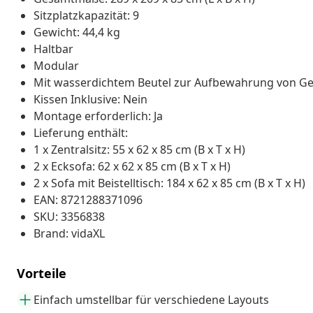
Sitzplatzkapazität: 9
Gewicht: 44,4 kg
Haltbar
Modular
Mit wasserdichtem Beutel zur Aufbewahrung von G
Kissen Inklusive: Nein
Montage erforderlich: Ja
Lieferung enthält:
1 x Zentralsitz: 55 x 62 x 85 cm (B x T x H)
2 x Ecksofa: 62 x 62 x 85 cm (B x T x H)
2 x Sofa mit Beistelltisch: 184 x 62 x 85 cm (B x T x H)
EAN: 8721288371096
SKU: 3356838
Brand: vidaXL
Vorteile
Einfach umstellbar für verschiedene Layouts