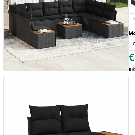
Mo
€
Ink