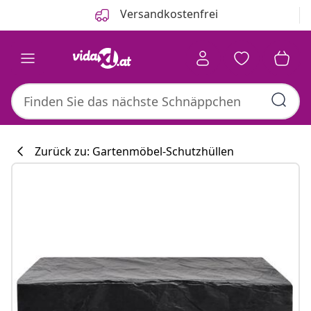
Zurück
Weiter
Versandkostenfrei
Zurück zu: Gartenmöbel-Schutzhüllen
Küchenkollekti
#sharemevidaxl