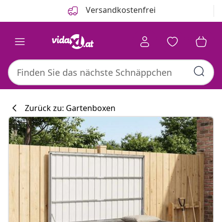
Zurück
Weiter
Versandkostenfrei
Zurück zu: Gartenboxen
Küchenkollekti
#sharemevidaxl