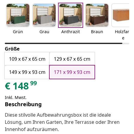
Grün
Grau
Anthrazit
Braun
Holzfarb
e
Größe
109 x 67 x 65 cm
129 x 67 x 65 cm
149 x 99 x 93 cm
171 x 99 x 93 cm
99
€
148
Inkl. Mwst.
Beschreibung
Diese stilvolle Aufbewahrungsbox ist die ideale
Lösung, um Ihren Garten, Ihre Terrasse oder Ihren
Innenhof aufzuräumen.