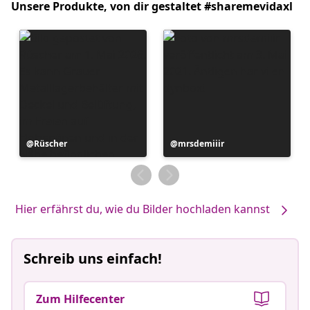
Unsere Produkte, von dir gestaltet #sharemevidaxl
Beitrag
Rüscher
Beitrag
mrsdemiiir
veröffentlicht
veröffentlicht
von
von
Hier erfährst du, wie du Bilder hochladen kannst
Schreib uns einfach!
Zum Hilfecenter