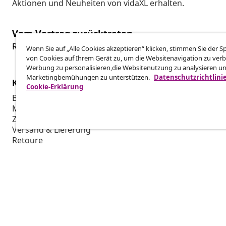
Aktionen und Neuheiten von vidaXL erhalten.
Vom Vertrag zurücktreten
Reiche einen Widerrufsantrag für deine Bestellung ein.
Wenn Sie auf „Alle Cookies akzeptieren“ klicken, stimmen Sie der 
von Cookies auf Ihrem Gerät zu, um die Websitenavigation zu verb
Werbung zu personalisieren,die Websitenutzung zu analysieren u
Marketingbemühungen zu unterstützen.
Datenschutzrichtlini
Kundenservice
Business
Cookie-Erklärung
Bestellung verfolgen
Partnerpro
Mein Konto
Produktion f
Zahlung
Marketing-K
Versand & Lieferung
Retoure
Produktinformationen
Bestellung