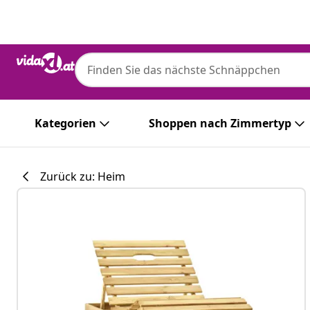
Zurück
Weiter
vidaXL
vidaXL Garten-Sonnenliege mit Tisch und 
Kategorien
Shoppen nach Zimmertyp
Zurück zu: Heim