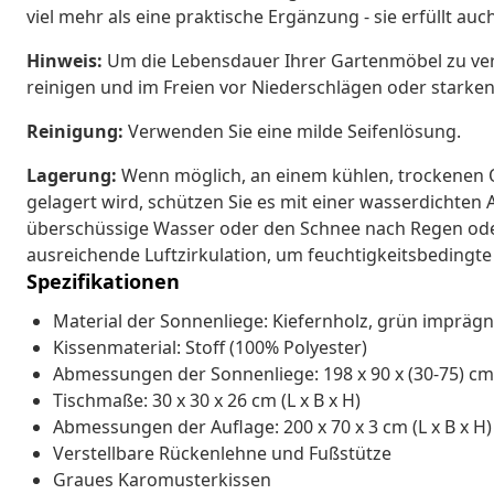
viel mehr als eine praktische Ergänzung - sie erfüllt auc
Hinweis:
Um die Lebensdauer Ihrer Gartenmöbel zu ver
reinigen und im Freien vor Niederschlägen oder starke
Reinigung:
Verwenden Sie eine milde Seifenlösung.
Lagerung:
Wenn möglich, an einem kühlen, trockenen O
gelagert wird, schützen Sie es mit einer wasserdichte
überschüssige Wasser oder den Schnee nach Regen oder
ausreichende Luftzirkulation, um feuchtigkeitsbedingt
Spezifikationen
Material der Sonnenliege: Kiefernholz, grün imprägn
Kissenmaterial: Stoff (100% Polyester)
Abmessungen der Sonnenliege: 198 x 90 x (30-75) cm (
Tischmaße: 30 x 30 x 26 cm (L x B x H)
Abmessungen der Auflage: 200 x 70 x 3 cm (L x B x H)
Verstellbare Rückenlehne und Fußstütze
Graues Karomusterkissen