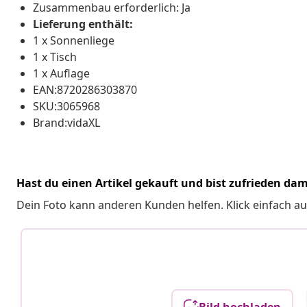
Zusammenbau erforderlich: Ja
Lieferung enthält:
1 x Sonnenliege
1 x Tisch
1 x Auflage
EAN:8720286303870
SKU:3065968
Brand:vidaXL
Hast du einen Artikel gekauft und bist zufrieden dam
Dein Foto kann anderen Kunden helfen. Klick einfach au
Bild hochladen