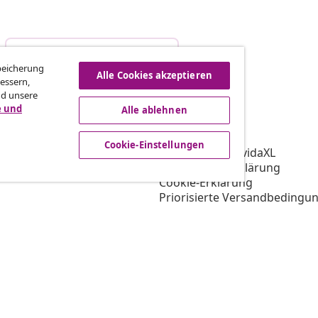
Vom Vertrag zurücktreten
Speicherung
Alle Cookies akzeptieren
essern,
nd unsere
e und
Alle ablehnen
vidaXL
gramm
Über vidaXL
Cookie-Einstellungen
ür vidaXL
AGB Verkäufer vidaXL
ooperation
Datenschutzerklärung
Cookie-Erklärung
Priorisierte Versandbedingu
Cookie-Einstellungen
Arbeiten bei vidaXL
Impressum
Sicherheit
EU Verantwortliche Person
EPR-Richtlinie
Barrierefreiheit