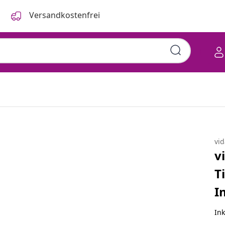
Versandkostenfrei
Auflage Kiefer Imprägniert
vi
v
T
I
Ink