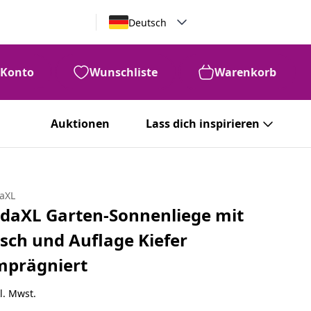
Deutsch
Konto
Wunschliste
Warenkorb
Auktionen
Lass dich inspirieren
daXL
idaXL Garten-Sonnenliege mit
isch und Auflage Kiefer
mprägniert
l. Mwst.