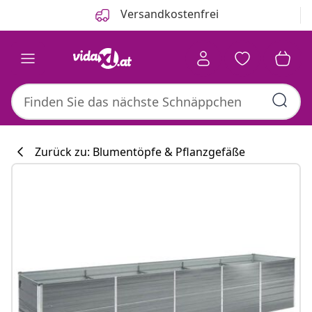
Zurück
Weiter
Versandkostenfrei
Zurück zu: Blumentöpfe & Pflanzgefäße
Küchenkollekti
#sharemevidaxl