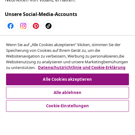
Unsere Social-Media-Accounts
Vom Vertrag zurücktreten
Wenn Sie auf „Alle Cookies akzeptieren“ klicken, stimmen Sie der
Reiche einen Widerrufsantrag für deine Bestellung
Speicherung von Cookies auf Ihrem Gerät zu, um die
Websitenavigation zu verbessern, Werbung zu personalisieren,die
ein.
Websitenutzung zu analysieren und unsere Marketingbemühungen
zu unterstützen.
Datenschutzrichtlinie und Cookie-Erklärung
Vom Vertrag zurücktreten
Alle Cookies akzeptieren
Alle ablehnen
Kundenservice
Cookie-Einstellungen
Business
vidaXL