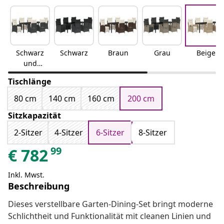
Schwarz
Schwarz
Braun
Grau
Beige
und
Cremewe
Tischlänge
iß
80 cm
140 cm
160 cm
200 cm
Sitzkapazität
2-Sitzer
4-Sitzer
6-Sitzer
8-Sitzer
99
€
782
Inkl. Mwst.
Beschreibung
Dieses verstellbare Garten-Dining-Set bringt moderne
Schlichtheit und Funktionalität mit cleanen Linien und