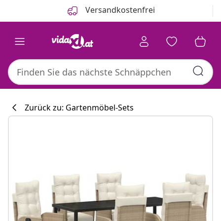
Zurück
Weiter
Versandkostenfrei
Zurück zu: Gartenmöbel-Sets
Küchenkollekti
#sharemevidaxl