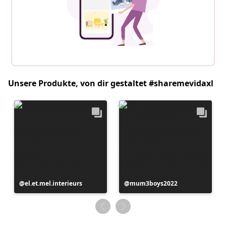
Unsere Produkte, von dir gestaltet #sharemevidaxl
Beitrag
el.et.mel.interieurs
Beitrag
mum3boys2022
veröffentlicht
veröffentlicht
von
von