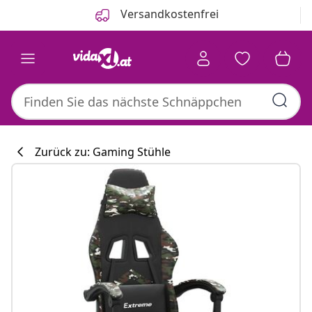
Zurück
Weiter
Versandkostenfrei
Zurück zu: Gaming Stühle
Küchenkollekti
#sharemevidaxl