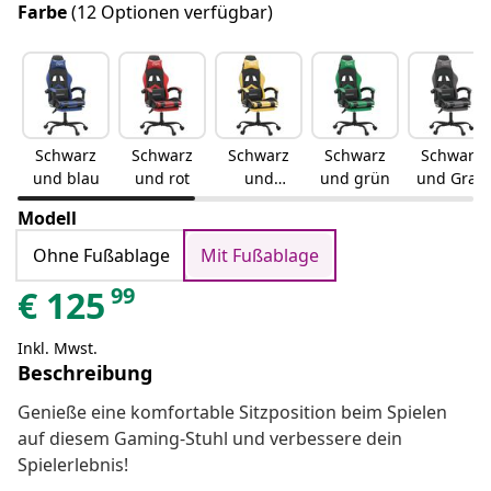
Farbe
(12 Optionen verfügbar)
Schwarz
Schwarz
Schwarz
Schwarz
Schwarz
und blau
und rot
und
und grün
und Grau
Golden
Modell
Ohne Fußablage
Mit Fußablage
99
€
125
Inkl. Mwst.
Beschreibung
Genieße eine komfortable Sitzposition beim Spielen
auf diesem Gaming-Stuhl und verbessere dein
Spielerlebnis!