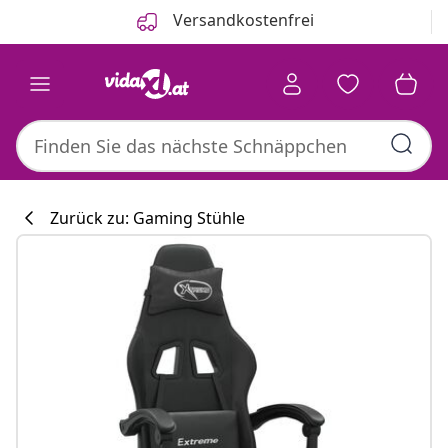
Zurück
Weiter
Versandkostenfrei
Zurück zu: Gaming Stühle
Küchenkollekti
#sharemevidaxl