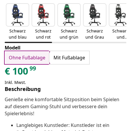
Schwarz
Schwarz
Schwarz
Schwarz
Schwarz
und blau
und rot
und grün
und Grau
und
Weiß
Modell
Ohne Fußablage
Mit Fußablage
99
€
100
Inkl. Mwst.
Beschreibung
Genieße eine komfortable Sitzposition beim Spielen
auf diesem Gaming-Stuhl und verbessere dein
Spielerlebnis!
Langlebiges Kunstleder: Kunstleder ist ein