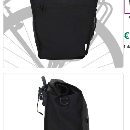
€
Ink