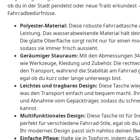
ob du in der Stadt pendelst oder neue Trails erkundest –
Fahrradbedürfnisse.
Polyester-Material:
Diese robuste Fahrradtasche a
Leistung. Das wasserabweisende Material hält de
Die glatte Oberfläche sorgt nicht nur für einen m
sodass sie immer frisch aussieht.
Geräumiger Stauraum:
Mit den Abmessungen 34 x 1
wie Werkzeuge, Kleidung und Zubehör. Die rechtec
den Transport, während die Stabilität am Fahrrad g
egal ob du kurz oder lange unterwegs bist.
Leichtes und tragbares Design:
Diese Tasche wieg
was den Transport einfach und bequem macht. Ihre 
und Abnahme vom Gepäckträger, sodass du schnel
kannst.
Multifunktionales Design:
Diese Tasche ist für I
perfekt für verschiedene Fahrrad-Stile, egal ob du 
Ihr modernes Design passt sich nahtlos deinen Be
Einfache Pflege:
Halte sie in Topform, indem du Sc