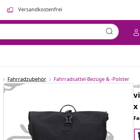
Versandkostenfrei
Fahrradzubehör
Fahrradsattel-Bezüge & -Polster
vi
v
x
Fa