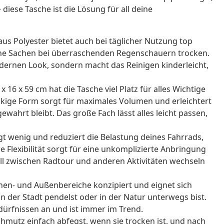
 diese Tasche ist die Lösung für all deine
us Polyester bietet auch bei täglicher Nutzung top
ine Sachen bei überraschenden Regenschauern trocken.
odernen Look, sondern macht das Reinigen kinderleicht,
6 x 59 cm hat die Tasche viel Platz für alles Wichtige
kige Form sorgt für maximales Volumen und erleichtert
ewahrt bleibt. Das große Fach lässt alles leicht passen,
t wenig und reduziert die Belastung deines Fahrrads,
Flexibilität sorgt für eine unkomplizierte Anbringung
l zwischen Radtour und anderen Aktivitäten wechseln
nnen- und Außenbereiche konzipiert und eignet sich
in der Stadt pendelst oder in der Natur unterwegs bist.
dürfnissen an und ist immer im Trend.
hmutz einfach abfegst, wenn sie trocken ist, und nach