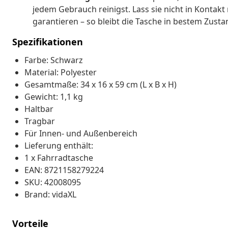
jedem Gebrauch reinigst. Lass sie nicht in Konta
garantieren – so bleibt die Tasche in bestem Zusta
Spezifikationen
Farbe: Schwarz
Material: Polyester
Gesamtmaße: 34 x 16 x 59 cm (L x B x H)
Gewicht: 1,1 kg
Haltbar
Tragbar
Für Innen- und Außenbereich
Lieferung enthält:
1 x Fahrradtasche
EAN: 8721158279224
SKU: 42008095
Brand: vidaXL
Vorteile