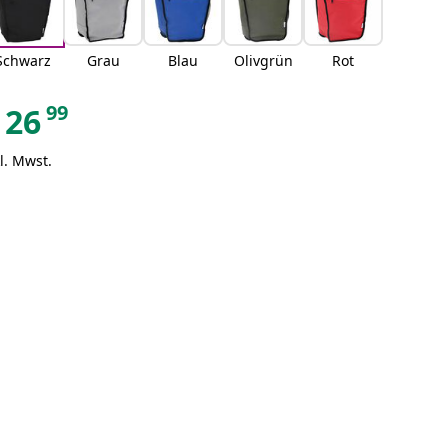
Schwarz
Grau
Blau
Olivgrün
Rot
99
26
l. Mwst.