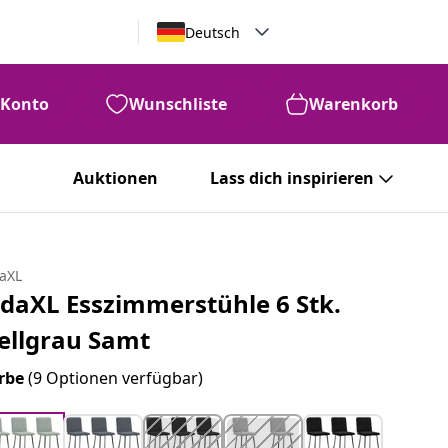
Deutsch
Konto
Wunschliste
Warenkorb
Auktionen
Lass dich inspirieren
daXL
idaXL Esszimmerstühle 6 Stk.
ellgrau Samt
rbe
(9 Optionen verfügbar)