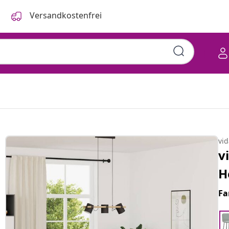
Versandkostenfrei
vi
v
H
Fa