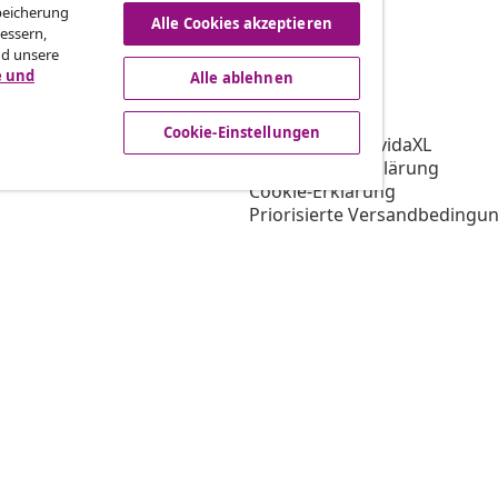
Speicherung
Alle Cookies akzeptieren
essern,
nd unsere
e und
Alle ablehnen
vidaXL
gramm
Über vidaXL
Cookie-Einstellungen
ür vidaXL
AGB Verkäufer vidaXL
ooperation
Datenschutzerklärung
Cookie-Erklärung
Priorisierte Versandbedingu
Cookie-Einstellungen
Arbeiten bei vidaXL
Impressum
Sicherheit
EU Verantwortliche Person
EPR-Richtlinie
Barrierefreiheit