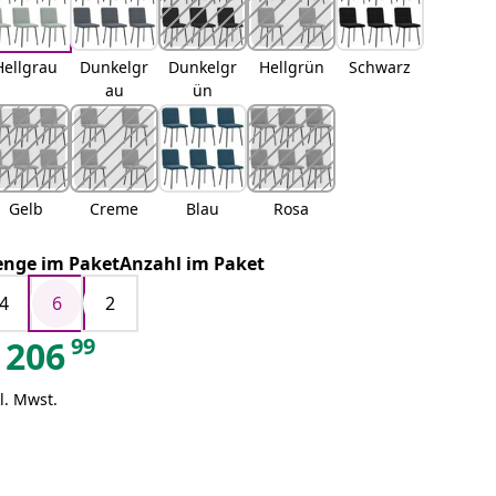
Hellgrau
Dunkelgr
Dunkelgr
Hellgrün
Schwarz
au
ün
Gelb
Creme
Blau
Rosa
nge im PaketAnzahl im Paket
4
6
2
99
206
l. Mwst.