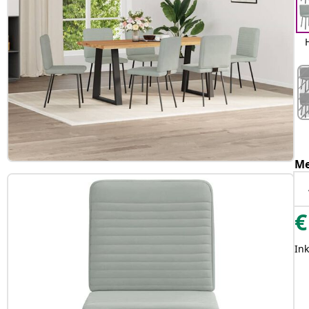
Me
€
Ink