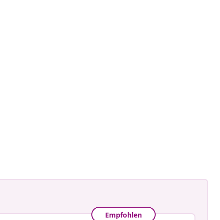
ome_sweet_home
tlicht
Empfohlen