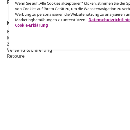
Reiche einen Widerrufsantrag für deine Bestellung ein.
Wenn Sie auf „Alle Cookies akzeptieren“ klicken, stimmen Sie der 
von Cookies auf Ihrem Gerät zu, um die Websitenavigation zu verb
Werbung zu personalisieren,die Websitenutzung zu analysieren u
Marketingbemühungen zu unterstützen.
Datenschutzrichtlini
Kundenservice
Business
Cookie-Erklärung
Bestellung verfolgen
Partnerpro
Mein Konto
Produktion f
Zahlung
Marketing-K
Versand & Lieferung
Retoure
Produktinformationen
Bestellung