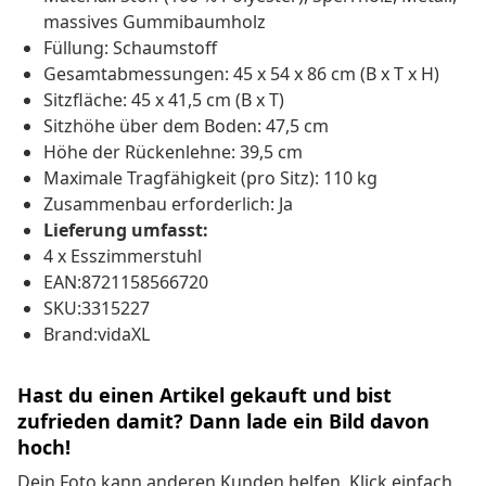
massives Gummibaumholz
Füllung: Schaumstoff
Gesamtabmessungen: 45 x 54 x 86 cm (B x T x H)
Sitzfläche: 45 x 41,5 cm (B x T)
Sitzhöhe über dem Boden: 47,5 cm
Höhe der Rückenlehne: 39,5 cm
Maximale Tragfähigkeit (pro Sitz): 110 kg
Zusammenbau erforderlich: Ja
Lieferung umfasst:
4 x Esszimmerstuhl
EAN:8721158566720
SKU:3315227
Brand:vidaXL
Hast du einen Artikel gekauft und bist
zufrieden damit? Dann lade ein Bild davon
hoch!
Dein Foto kann anderen Kunden helfen. Klick einfach