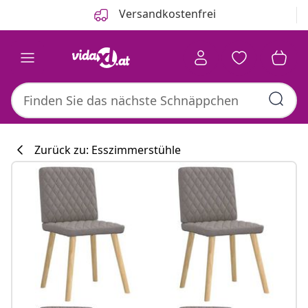
Zurück
Weiter
Versandkostenfrei
Zurück zu: Esszimmerstühle
Küchenkollekti
#sharemevidaxl