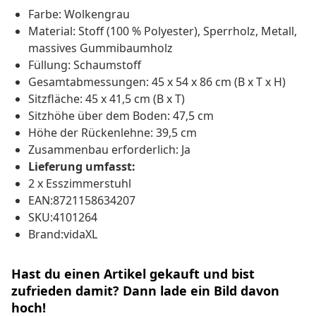
Farbe: Wolkengrau
Material: Stoff (100 % Polyester), Sperrholz, Metall,
massives Gummibaumholz
Füllung: Schaumstoff
Gesamtabmessungen: 45 x 54 x 86 cm (B x T x H)
Sitzfläche: 45 x 41,5 cm (B x T)
Sitzhöhe über dem Boden: 47,5 cm
Höhe der Rückenlehne: 39,5 cm
Zusammenbau erforderlich: Ja
Lieferung umfasst:
2 x Esszimmerstuhl
EAN:8721158634207
SKU:4101264
Brand:vidaXL
Hast du einen Artikel gekauft und bist
zufrieden damit? Dann lade ein Bild davon
hoch!