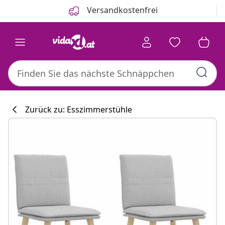
Zurück
Weiter
Versandkostenfrei
Zurück zu: Esszimmerstühle
Küchenkollekti
#sharemevidaxl