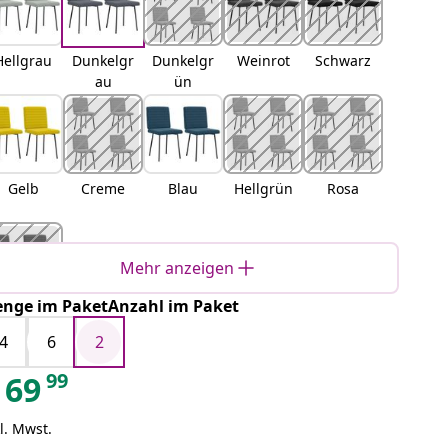
Hellgrau
Dunkelgr
Dunkelgr
Weinrot
Schwarz
au
ün
Gelb
Creme
Blau
Hellgrün
Rosa
Mehr anzeigen
nge im PaketAnzahl im Paket
Braun
4
6
2
99
69
l. Mwst.