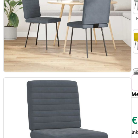
Me
€
Ink