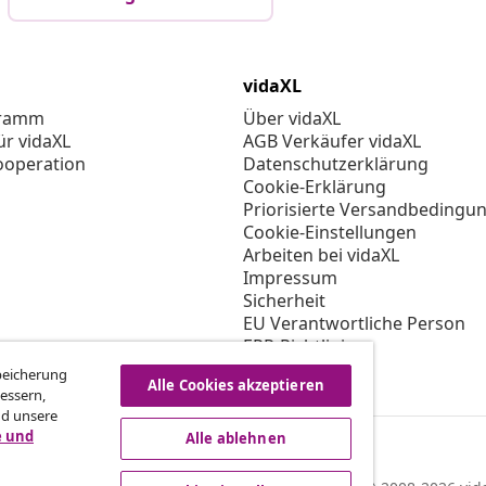
vidaXL
gramm
Über vidaXL
ür vidaXL
AGB Verkäufer vidaXL
ooperation
Datenschutzerklärung
Cookie-Erklärung
Priorisierte Versandbedingu
Cookie-Einstellungen
Arbeiten bei vidaXL
Impressum
Sicherheit
EU Verantwortliche Person
EPR-Richtlinie
Barrierefreiheit
Speicherung
Alle Cookies akzeptieren
essern,
nd unsere
e und
Alle ablehnen