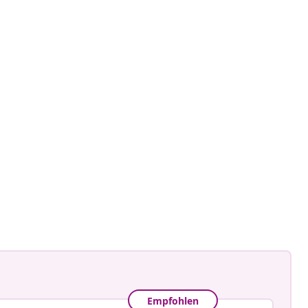
ome_sweet_home
tlicht
Empfohlen