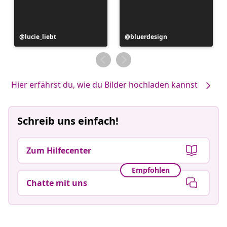
Beitrag
lucie_liebt
Beitrag
bluerdesign
veröffentlicht
veröffentlicht
von
von
Hier erfährst du, wie du Bilder hochladen kannst
Schreib uns einfach!
Zum Hilfecenter
Empfohlen
Chatte mit uns