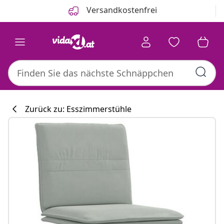
Zurück
Weiter
Versandkostenfrei
Zurück zu: Esszimmerstühle
Küchenkollekti
#sharemevidaxl