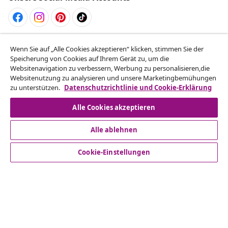
Vom Vertrag zurücktreten
Wenn Sie auf „Alle Cookies akzeptieren“ klicken, stimmen Sie der
Reiche einen Widerrufsantrag für deine Bestellung
Speicherung von Cookies auf Ihrem Gerät zu, um die
Websitenavigation zu verbessern, Werbung zu personalisieren,die
ein.
Websitenutzung zu analysieren und unsere Marketingbemühungen
zu unterstützen.
Datenschutzrichtlinie und Cookie-Erklärung
Vom Vertrag zurücktreten
Alle Cookies akzeptieren
Alle ablehnen
Kundenservice
Cookie-Einstellungen
Business
vidaXL