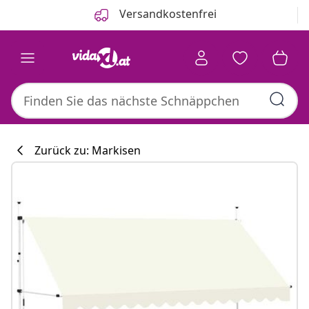
Zurück
Weiter
Versandkostenfrei
Zurück zu: Markisen
Küchenkollekti
#sharemevidaxl