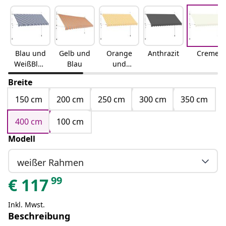
Blau und
Gelb und
Orange
Anthrazit
Creme
WeißBlau
Blau
und
und weiß
Weiß
Breite
150 cm
200 cm
250 cm
300 cm
350 cm
400 cm
100 cm
Modell
weißer Rahmen
99
€
117
Inkl. Mwst.
Beschreibung