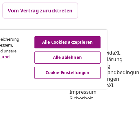
Vom Vertrag zurücktreten
vidaXL
Speicherung
Alle Cookies akzeptieren
essern,
gramm
Über vidaXL
nd unsere
ür vidaXL
AGB Verkäufer vidaXL
e und
Alle ablehnen
ooperation
Datenschutzerklärung
Cookie-Erklärung
Priorisierte Versandbedingu
Cookie-Einstellungen
Cookie-Einstellungen
Arbeiten bei vidaXL
Impressum
Sicherheit
EU Verantwortliche Person
EPR-Richtlinie
Barrierefreiheit