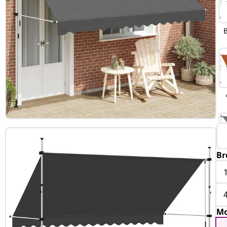
Br
Mo