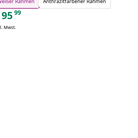
weißer Rahmen
Anthrazitfarbener Rahmen
99
95
l. Mwst.