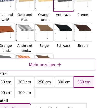
Blau und
Gelb und
Orange
Anthrazit
Creme
weiß
Blau
und
Weiß
Orange
Anthrazit
Beige
Schwarz
Braun
und
und
Braun
Weiß
Mehr anzeigen
eite
Hellgrau
Mehrfarb
Taupe
ig
150 cm
200 cm
250 cm
300 cm
350 cm
400 cm
100 cm
dell