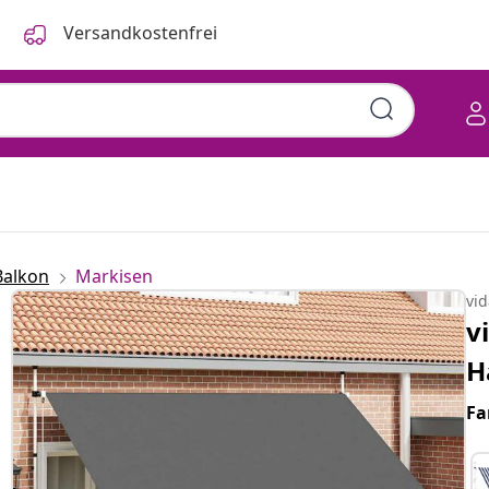
Versandkostenfrei
Balkon
Markisen
vi
v
H
Fa