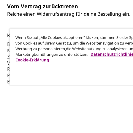
Vom Vertrag zurücktreten
Reiche einen Widerrufsantrag für deine Bestellung ein.
Kundenservice
Business
Wenn Sie auf „Alle Cookies akzeptieren“ klicken, stimmen Sie der 
von Cookies auf Ihrem Gerät zu, um die Websitenavigation zu verb
Bestellung verfolgen
Partnerpro
Werbung zu personalisieren,die Websitenutzung zu analysieren u
Mein Konto
Produktion f
Marketingbemühungen zu unterstützen.
Datenschutzrichtlini
Zahlung
Marketing-K
Cookie-Erklärung
Versand & Lieferung
Retoure
Produktinformationen
Bestellung