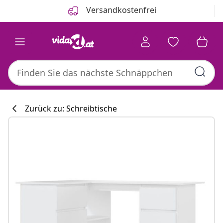
Zurück
Weiter
Versandkostenfrei
Zurück zu: Schreibtische
Küchenkollekti
#sharemevidaxl