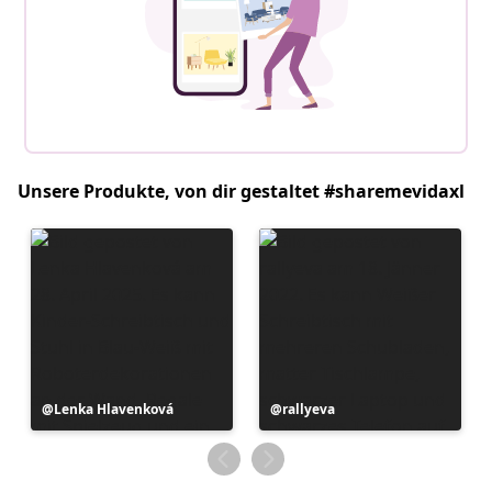
Unsere Produkte, von dir gestaltet #sharemevidaxl
Beitrag
Lenka Hlavenková
Beitrag
rallyeva
veröffentlicht
veröffentlicht
von
von