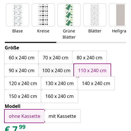
Blase
Kreise
Grüne
Blätter
Hellgrau
Blätter
Größe
60 x 240 cm
70 x 240 cm
80 x 240 cm
90 x 240 cm
100 x 240 cm
110 x 240 cm
120 x 240 cm
130 x 240 cm
140 x 240 cm
150 x 240 cm
160 x 240 cm
Modell
ohne Kassette
mit Kassette
99
€
7