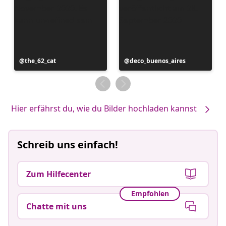
Beitrag
the_62_cat
Beitrag
deco_buenos_aires
veröffentlicht
veröffentlicht
von
von
Hier erfährst du, wie du Bilder hochladen kannst
Schreib uns einfach!
Zum Hilfecenter
Empfohlen
Chatte mit uns