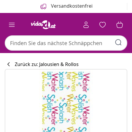
Zurück
Weiter
Versandkostenfrei
Zurück zu: Jalousien & Rollos
Küchenkollekti
#sharemevidaxl