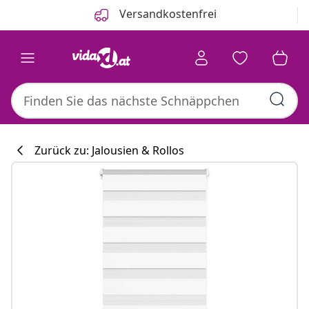
Zurück
Weiter
Versandkostenfrei
Zurück zu: Jalousien & Rollos
Küchenkollekti
#sharemevidaxl