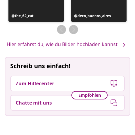
Beitrag
the_62_cat
Beitrag
deco_buenos_aires
veröffentlicht
veröffentlicht
von
von
Hier erfährst du, wie du Bilder hochladen kannst
Schreib uns einfach!
Zum Hilfecenter
Empfohlen
Chatte mit uns