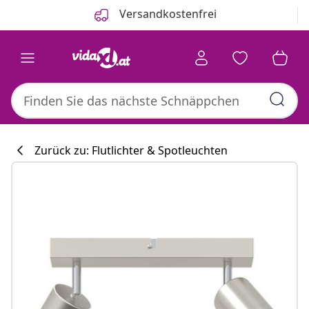
Zurück
Weiter
Versandkostenfrei
Zurück zu: Flutlichter & Spotleuchten
Küchenkollekti
#sharemevidaxl