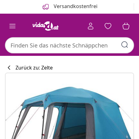
Zurück
Weiter
Versandkostenfrei
Zurück zu: Zelte
Küchenkollekti
#sharemevidaxl