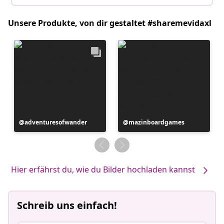
Unsere Produkte, von dir gestaltet #sharemevidaxl
Beitrag
adventuresofwander
Beitrag
mazinboardgames
veröffentlicht
veröffentlicht
von
von
Hier erfährst du, wie du Bilder hochladen kannst
Schreib uns einfach!