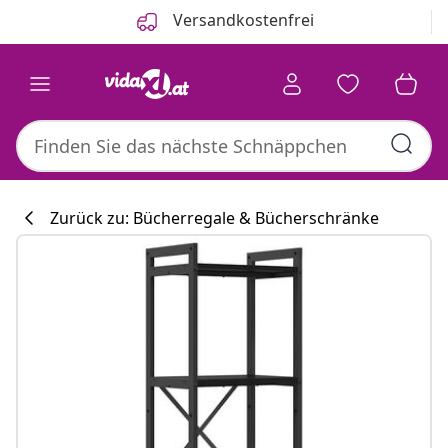
Zurück
Weiter
Versandkostenfrei
Zurück zu: Bücherregale & Bücherschränke
Küchenkollekti
#sharemevidaxl