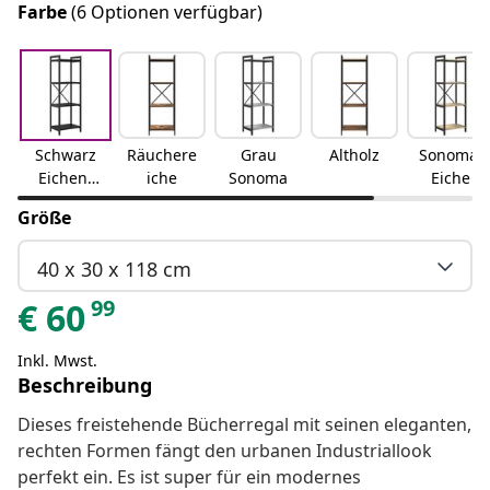
Farbe
(6 Optionen verfügbar)
Schwarz
Räuchere
Grau
Altholz
Sonoma-
Eichen-
iche
Sonoma
Eiche
Optik
Größe
40 x 30 x 118 cm
99
€
60
Inkl. Mwst.
Beschreibung
Dieses freistehende Bücherregal mit seinen eleganten,
rechten Formen fängt den urbanen Industriallook
perfekt ein. Es ist super für ein modernes