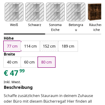
Weiß
Schwarz
Sonoma
Betongra
Räuchere
Eiche
u
iche
Höhe
77 cm
114 cm
152 cm
189 cm
Breite
40 cm
60 cm
80 cm
99
€
47
Inkl. Mwst.
Beschreibung
Schaffe zusätzlichen Stauraum in deinem Zuhause
oder Büro mit diesem Bücherregal! Hier finden all