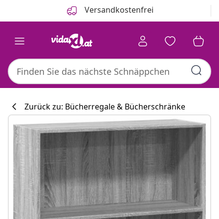
Zurück
Weiter
Versandkostenfrei
Zurück zu: Bücherregale & Bücherschränke
Küchenkollekti
#sharemevidaxl