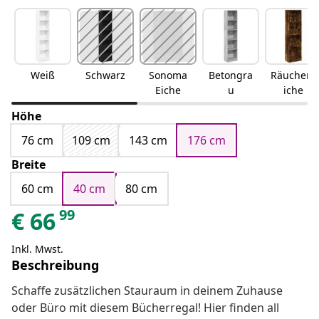
Weiß
Schwarz
Sonoma
Betongra
Räuchere
Eiche
u
iche
Höhe
76 cm
109 cm
143 cm
176 cm
Breite
60 cm
40 cm
80 cm
99
€
66
Inkl. Mwst.
Beschreibung
Schaffe zusätzlichen Stauraum in deinem Zuhause
oder Büro mit diesem Bücherregal! Hier finden all