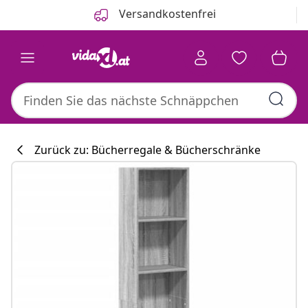
Zurück
Weiter
Versandkostenfrei
Zurück zu: Bücherregale & Bücherschränke
Küchenkollekti
#sharemevidaxl