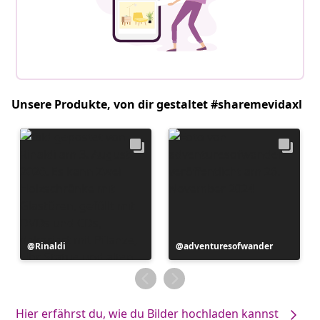
Unsere Produkte, von dir gestaltet #sharemevidaxl
Beitrag
Rinaldi
Beitrag
adventuresofwander
veröffentlicht
veröffentlicht
von
von
Hier erfährst du, wie du Bilder hochladen kannst