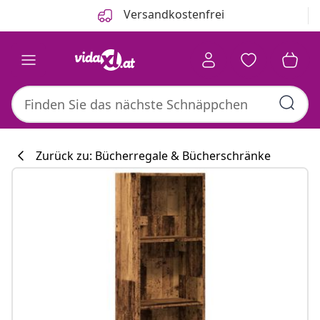
Zurück
Weiter
Versandkostenfrei
Zurück zu: Bücherregale & Bücherschränke
Küchenkollekti
#sharemevidaxl