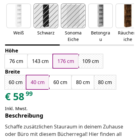
Weiß
Schwarz
Sonoma
Betongra
Räuchere
Eiche
u
iche
Höhe
76 cm
143 cm
176 cm
109 cm
Breite
60 cm
40 cm
60 cm
80 cm
80 cm
99
€
58
Inkl. Mwst.
Beschreibung
Schaffe zusätzlichen Stauraum in deinem Zuhause
oder Büro mit diesem Bücherregal! Hier finden all