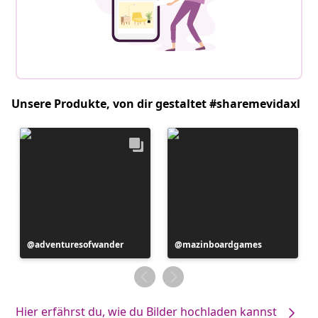
Unsere Produkte, von dir gestaltet #sharemevidaxl
Beitrag
adventuresofwander
Beitrag
mazinboardgames
veröffentlicht
veröffentlicht
von
von
Hier erfährst du, wie du Bilder hochladen kannst