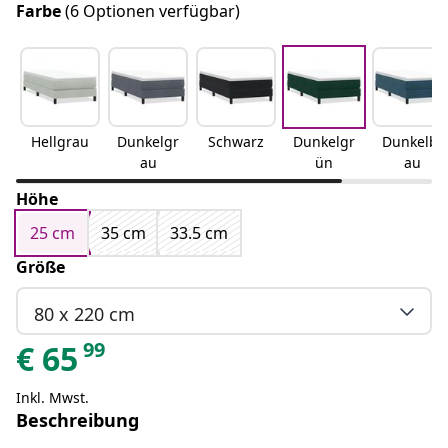
Farbe
(6 Optionen verfügbar)
Hellgrau
Dunkelgr
Schwarz
Dunkelgr
Dunkelbl
au
ün
au
Höhe
25 cm
35 cm
33.5 cm
Größe
80 x 220 cm
99
€
65
Inkl. Mwst.
Beschreibung