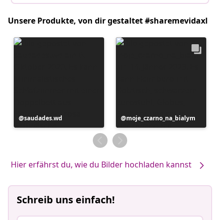
Unsere Produkte, von dir gestaltet #sharemevidaxl
Beitrag
saudades.wd
Beitrag
moje_czarno_na_bialym
veröffentlicht
veröffentlicht
von
von
Hier erfährst du, wie du Bilder hochladen kannst
Schreib uns einfach!