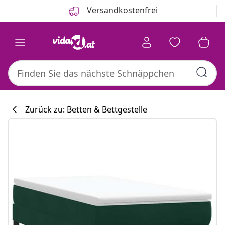
Zurück
Weiter
Versandkostenfrei
Zurück zu: Betten & Bettgestelle
Küchenkollekti
#sharemevidaxl