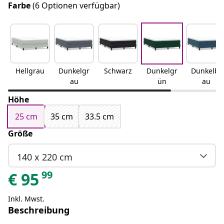
Farbe
(6 Optionen verfügbar)
Hellgrau
Dunkelgr
Schwarz
Dunkelgr
Dunkelbl
au
ün
au
Höhe
25 cm
35 cm
33.5 cm
Größe
140 x 220 cm
99
€
95
Inkl. Mwst.
Beschreibung