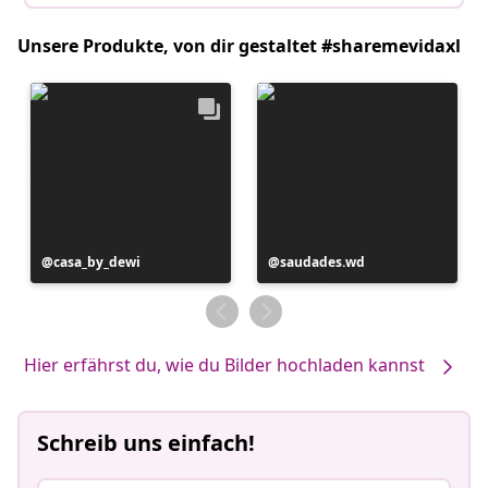
Unsere Produkte, von dir gestaltet #sharemevidaxl
Beitrag
casa_by_dewi
Beitrag
saudades.wd
veröffentlicht
veröffentlicht
von
von
Hier erfährst du, wie du Bilder hochladen kannst
Schreib uns einfach!