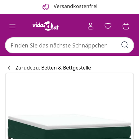
Zurück
Weiter
Versandkostenfrei
Zurück zu: Betten & Bettgestelle
Küchenkollekti
#sharemevidaxl