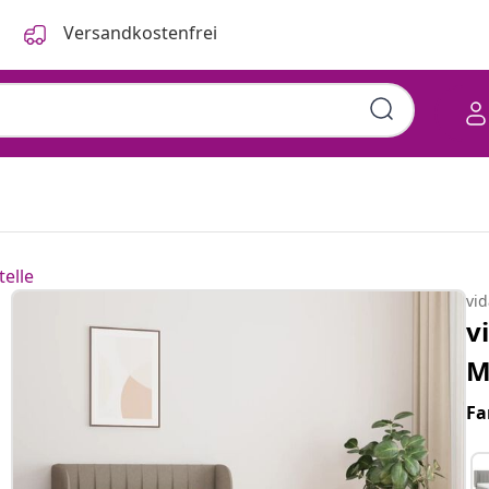
Versandkostenfrei
telle
vi
v
M
Fa