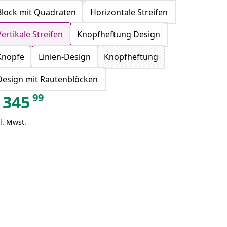
Block mit Quadraten
Horizontale Streifen
Vertikale Streifen
Knopfheftung Design
Knöpfe
Linien-Design
Knopfheftung
Design mit Rautenblöcken
99
345
l. Mwst.