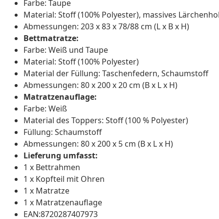
Farbe: Taupe
Material: Stoff (100% Polyester), massives Lärchenho
Abmessungen: 203 x 83 x 78/88 cm (L x B x H)
Bettmatratze:
Farbe: Weiß und Taupe
Material: Stoff (100% Polyester)
Material der Füllung: Taschenfedern, Schaumstoff
Abmessungen: 80 x 200 x 20 cm (B x L x H)
Matratzenauflage:
Farbe: Weiß
Material des Toppers: Stoff (100 % Polyester)
Füllung: Schaumstoff
Abmessungen: 80 x 200 x 5 cm (B x L x H)
Lieferung umfasst:
1 x Bettrahmen
1 x Kopfteil mit Ohren
1 x Matratze
1 x Matratzenauflage
EAN:8720287407973