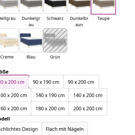
Hellgrau
Dunkelgr
Schwarz
Dunkelbr
Taupe
au
aun
Creme
Blau
Grün
öße
80 x 200 cm
90 x 190 cm
90 x 200 cm
100 x 200 cm
140 x 190 cm
140 x 200 cm
160 x 200 cm
180 x 200 cm
200 x 200 cm
dell
Schlichtes Design
Flach mit Nägeln