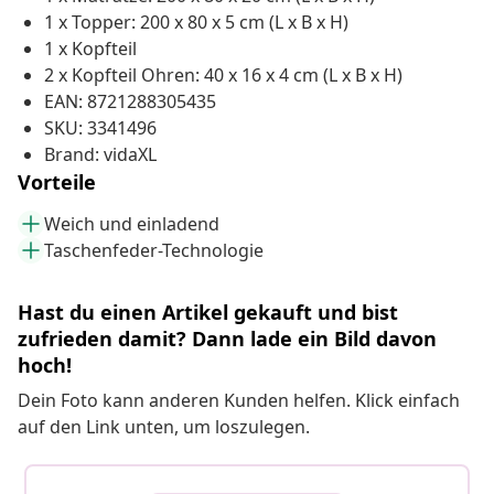
1 x Topper: 200 x 80 x 5 cm (L x B x H)
1 x Kopfteil
2 x Kopfteil Ohren: 40 x 16 x 4 cm (L x B x H)
EAN: 8721288305435
SKU: 3341496
Brand: vidaXL
Vorteile
Weich und einladend
Taschenfeder-Technologie
Hast du einen Artikel gekauft und bist
zufrieden damit? Dann lade ein Bild davon
hoch!
Dein Foto kann anderen Kunden helfen. Klick einfach
auf den Link unten, um loszulegen.