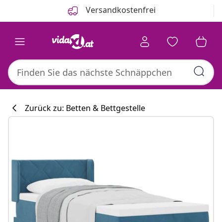
Zurück
Weiter
Versandkostenfrei
Zurück zu: Betten & Bettgestelle
Küchenkollekti
#sharemevidaxl