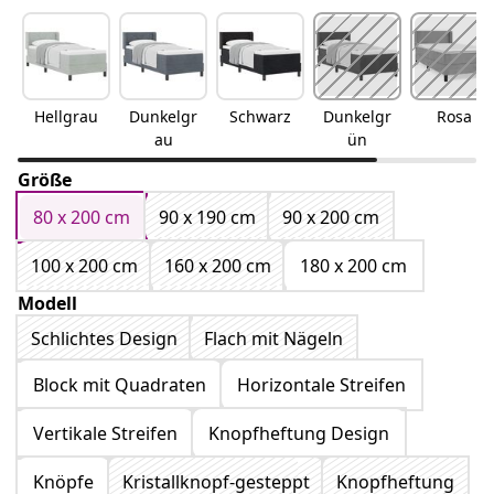
Hellgrau
Dunkelgr
Schwarz
Dunkelgr
Rosa
au
ün
Größe
80 x 200 cm
90 x 190 cm
90 x 200 cm
100 x 200 cm
160 x 200 cm
180 x 200 cm
Modell
Schlichtes Design
Flach mit Nägeln
Block mit Quadraten
Horizontale Streifen
Vertikale Streifen
Knopfheftung Design
Knöpfe
Kristallknopf-gesteppt
Knopfheftung