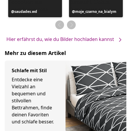
Beitrag
saudades.wd
Beitrag
moje_czarno_na_bialym
veröffentlicht
veröffentlicht
von
von
Hier erfährst du, wie du Bilder hochladen kannst
Mehr zu diesem Artikel
Schlafe mit Stil
Entdecke eine
Vielzahl an
bequemen und
stilvollen
Bettrahmen, finde
deinen Favoriten
und schlafe besser.