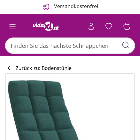
Zurück
Weiter
Versandkostenfrei
Zurück zu: Bodenstühle
Küchenkollekti
#sharemevidaxl