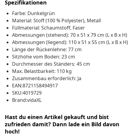
Spezifikationen
Farbe: Dunkelgrün
Material: Stoff (100 % Polyester), Metall
Füllmaterial: Schaumstoff, Faser
Abmessungen (stehend): 70 x 51 x 79 cm (L x B x H)
Abmessungen (liegend): 110 x 51 x 55 cm (L x B x H)
Länge der Rückenlehne: 77 cm
Sitzhöhe vom Boden: 23 cm
Durchmesser des Ständers: 45 cm
Max. Belastbarkeit: 110 kg
Zusammenbau erforderlich: Ja
EAN:8721158494917
SKU:4019729
Brand:vidaXL
Hast du einen Artikel gekauft und bist
zufrieden damit? Dann lade ein Bild davon
hoch!