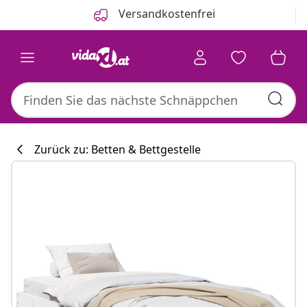
Zurück
Weiter
Versandkostenfrei
Zurück zu: Betten & Bettgestelle
Küchenkollekti
#sharemevidaxl