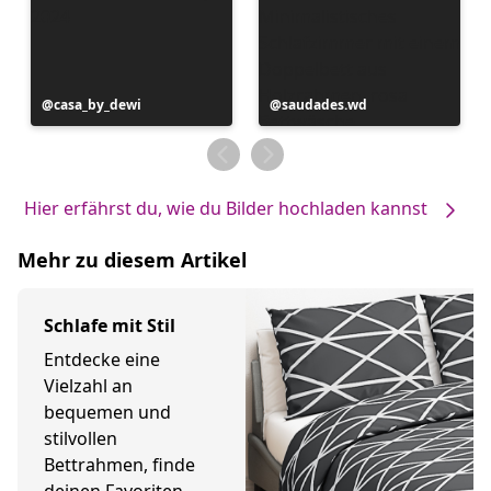
Beitrag
casa_by_dewi
Beitrag
saudades.wd
veröffentlicht
veröffentlicht
von
von
Hier erfährst du, wie du Bilder hochladen kannst
Mehr zu diesem Artikel
Schlafe mit Stil
Entdecke eine
Vielzahl an
bequemen und
stilvollen
Bettrahmen, finde
deinen Favoriten