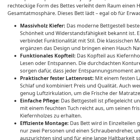
rechteckige Form des Bettes verleiht dem Raum einen H
Gesamtatmosphäre. Dieses Bett lädt – egal ob für Erwa
Massivholz Kiefer:
Das moderne Bettgestell besteh
Schönheit und Widerstandsfähigkeit bekannt ist. E
verbindet Funktionalität mit Stil. Die klassisch
ergänzen das Design und bringen einen Hauch Nat
Funktionales Kopfteil:
Das Kopfteil aus Kiefernho
Lesen oder Entspannen. Die durchdachten Konture
sorgen dafür, dass jeder Entspannungsmoment an
Praktischer fester Lattenrost:
Mit einem festen La
Schlaf und kombiniert Preis und Qualität. Auch wenn
genug Luftzirkulation, um die Frische der Matratz
Einfache Pflege:
Das Bettgestell ist pflegeleicht 
mit einem feuchten Tuch reicht aus, um seinen fr
Kiefernholzes zu erhalten.
Effiziente Montage:
Das Bett wird in Einzelteilen 
nur zwei Personen und einen Schraubendreher, um
auszurichten sind und für eine lange Haltbarkeit 