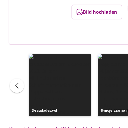
Bild hochladen
Beitrag
saudades.wd
Beitrag
moje_czarno_
veröffentlicht
veröffentlicht
von
von