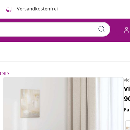
Versandkostenfrei
telle
vi
v
9
Fa