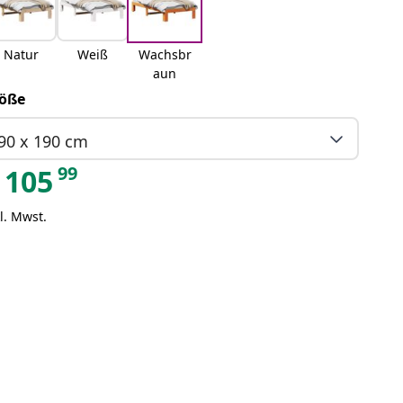
Natur
Weiß
Wachsbr
aun
öße
90 x 190 cm
99
105
l. Mwst.