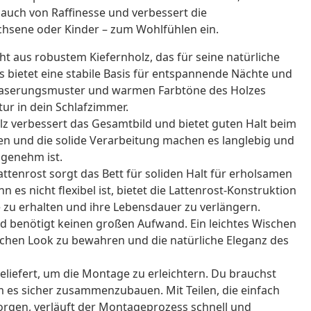
auch von Raffinesse und verbessert die
chsene oder Kinder – zum Wohlfühlen ein.
t aus robustem Kiefernholz, das für seine natürliche
s bietet eine stabile Basis für entspannende Nächte und
en Maserungsmuster und warmen Farbtöne des Holzes
ur in dein Schlafzimmer.
lz verbessert das Gesamtbild und bietet guten Halt beim
n und die solide Verarbeitung machen es langlebig und
genehm ist.
ttenrost sorgt das Bett für soliden Halt für erholsamen
 es nicht flexibel ist, bietet die Lattenrost-Konstruktion
e zu erhalten und ihre Lebensdauer zu verlängern.
und benötigt keinen großen Aufwand. Ein leichtes Wischen
ischen Look zu bewahren und die natürliche Eleganz des
geliefert, um die Montage zu erleichtern. Du brauchst
 es sicher zusammenzubauen. Mit Teilen, die einfach
sorgen, verläuft der Montageprozess schnell und