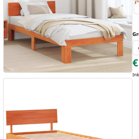
Gr
€
Ink