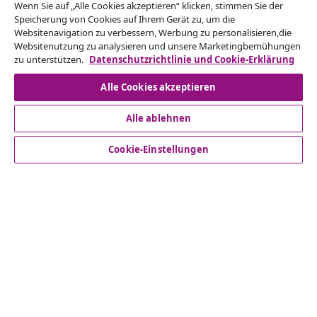
Vom Vertrag zurücktreten
Wenn Sie auf „Alle Cookies akzeptieren“ klicken, stimmen Sie der
Reiche einen Widerrufsantrag für deine Bestellung
Speicherung von Cookies auf Ihrem Gerät zu, um die
Websitenavigation zu verbessern, Werbung zu personalisieren,die
ein.
Websitenutzung zu analysieren und unsere Marketingbemühungen
zu unterstützen.
Datenschutzrichtlinie und Cookie-Erklärung
Vom Vertrag zurücktreten
Alle Cookies akzeptieren
Alle ablehnen
Kundenservice
Cookie-Einstellungen
Business
vidaXL
Mehr entdecken