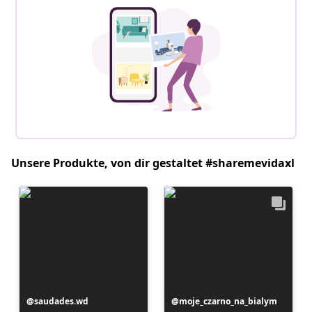
Unsere Produkte, von dir gestaltet #sharemevidaxl
Beitrag
saudades.wd
Beitrag
moje_czarno_na_bialym