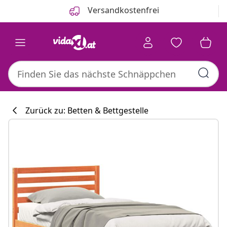
Zurück
Weiter
Versandkostenfrei
Zurück zu: Betten & Bettgestelle
Küchenkollekti
#sharemevidaxl