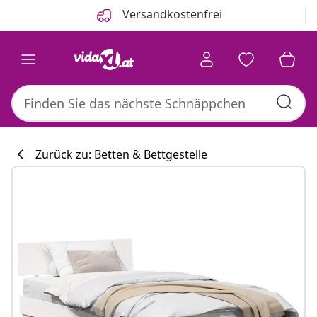
Zurück
Weiter
Versandkostenfrei
Zurück zu: Betten & Bettgestelle
Küchenkollekti
#sharemevidaxl