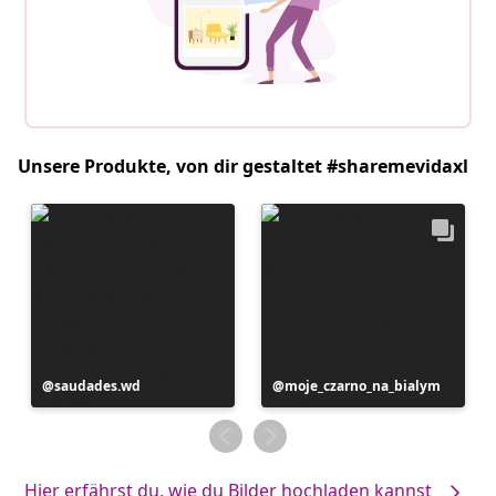
Unsere Produkte, von dir gestaltet #sharemevidaxl
Beitrag
saudades.wd
Beitrag
moje_czarno_na_bialym
veröffentlicht
veröffentlicht
von
von
Hier erfährst du, wie du Bilder hochladen kannst