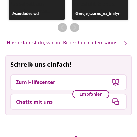
Beitrag
saudades.wd
Beitrag
moje_czarno_na_bialym
veröffentlicht
veröffentlicht
von
von
Hier erfährst du, wie du Bilder hochladen kannst
Schreib uns einfach!
Zum Hilfecenter
Empfohlen
Chatte mit uns