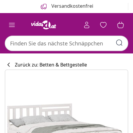
Zurück
Weiter
Versandkostenfrei
Zurück zu: Betten & Bettgestelle
Küchenkollekti
#sharemevidaxl