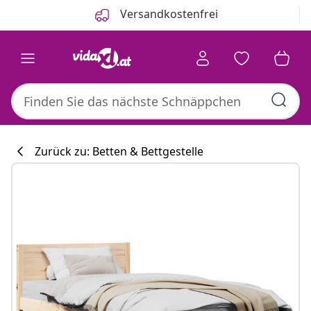
Zurück
Weiter
Versandkostenfrei
Zurück zu: Betten & Bettgestelle
Küchenkollekti
#sharemevidaxl