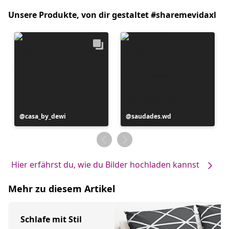
Unsere Produkte, von dir gestaltet #sharemevidaxl
Beitrag
casa_by_dewi
Beitrag
saudades.wd
veröffentlicht
veröffentlicht
von
von
Hier erfährst du, wie du Bilder hochladen kannst
Mehr zu diesem Artikel
Schlafe mit Stil