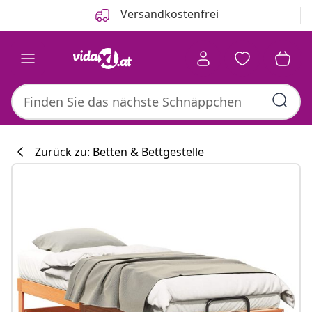
Zurück
Weiter
Versandkostenfrei
Zurück zu: Betten & Bettgestelle
Küchenkollekti
#sharemevidaxl