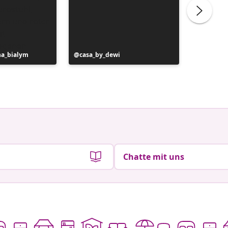
na_bialym
Beitrag
casa_by_dewi
Beitrag
liliber
veröffentlicht
veröffen
von
von
Chatte mit uns