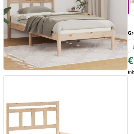
Gr
€
Ink