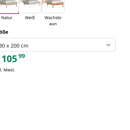
Natur
Weiß
Wachsbr
aun
öße
80 x 200 cm
99
105
l. Mwst.