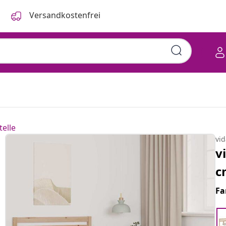
Versandkostenfrei
telle
vi
v
c
Fa