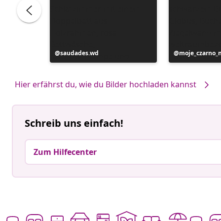
Beitrag
saudades.wd
Beitrag
moje_czarno_
veröffentlicht
veröffentlicht
von
von
Hier erfährst du, wie du Bilder hochladen kannst
Schreib uns einfach!
Zum Hilfecenter