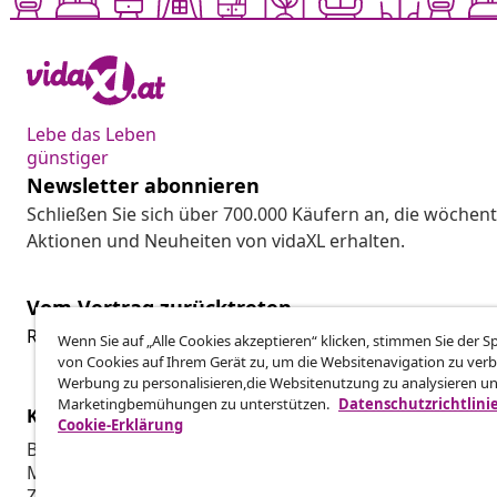
Lebe das Leben
günstiger
Newsletter abonnieren
Schließen Sie sich über 700.000 Käufern an, die wöchent
Aktionen und Neuheiten von vidaXL erhalten.
Vom Vertrag zurücktreten
Reiche einen Widerrufsantrag für deine Bestellung ein.
Wenn Sie auf „Alle Cookies akzeptieren“ klicken, stimmen Sie der 
von Cookies auf Ihrem Gerät zu, um die Websitenavigation zu verb
Werbung zu personalisieren,die Websitenutzung zu analysieren u
Marketingbemühungen zu unterstützen.
Datenschutzrichtlini
Kundenservice
Business
Cookie-Erklärung
Bestellung verfolgen
Partnerpro
Mein Konto
Produktion f
Zahlung
Marketing-K