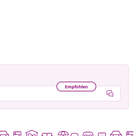
gmann
tlicht
Empfohlen