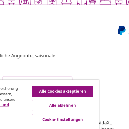
liche Angebote, saisonale
Vom Vertrag zurücktreten
Speicherung
Alle Cookies akzeptieren
essern,
nd unsere
e und
Alle ablehnen
vidaXL
gramm
Über vidaXL
Cookie-Einstellungen
ür vidaXL
AGB Verkäufer vidaXL
ooperation
Datenschutzerklärung