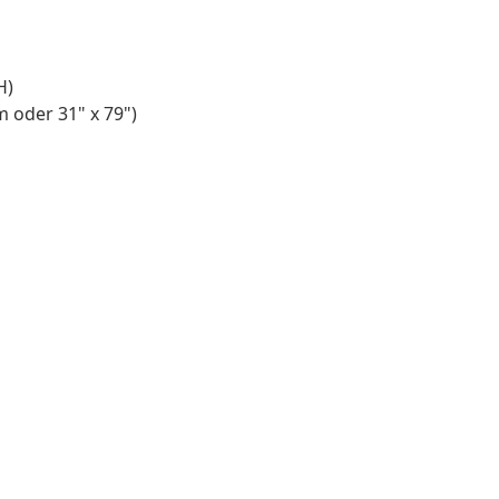
H)
 oder 31" x 79")