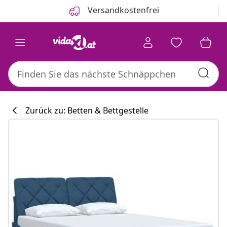
Zurück
Weiter
Versandkostenfrei
Zurück zu: Betten & Bettgestelle
Küchenkollekti
#sharemevidaxl