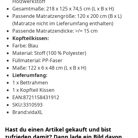
Holzwerkstoff
Gesamtmaße: 218 x 125 x 74,5 cm (L x B x H)
Passende Matratzengröße: 120 x 200 cm (B x L)
(Matratze nicht im Lieferumfang enthalten)
Passende Matratzendicke: >/= 15 cm
Kopfteilkissen:
Farbe: Blau
Material: Stoff (100 % Polyester)
Füllmaterial: PP-Faser
Maße: 122 x 6 x 48 cm (L x B x H)
Lieferumfang:
1 x Bettrahmen
1 x Kopfteil Kissen
EAN:8721158431912
SKU:3310593
Brand:vidaXL
Hast du einen Artikel gekauft und bist
zufrieden damit? Dann lade ein Bild davon