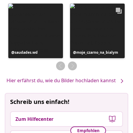
Beitrag
saudades.wd
Beitrag
moje_czarno_na_bialym
veröffentlicht
veröffentlicht
von
von
Hier erfährst du, wie du Bilder hochladen kannst
Schreib uns einfach!
Zum Hilfecenter
Empfohlen