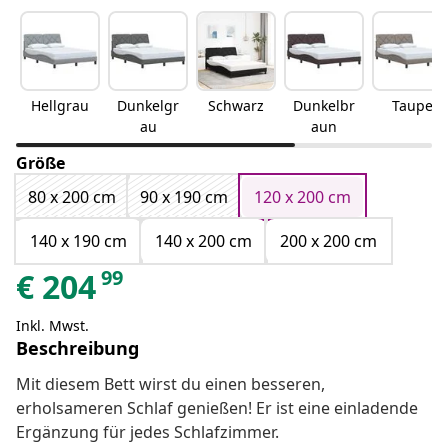
Hellgrau
Dunkelgr
Schwarz
Dunkelbr
Taupe
au
aun
Größe
80 x 200 cm
90 x 190 cm
120 x 200 cm
140 x 190 cm
140 x 200 cm
200 x 200 cm
99
€
204
Inkl. Mwst.
Beschreibung
Mit diesem Bett wirst du einen besseren,
erholsameren Schlaf genießen! Er ist eine einladende
Ergänzung für jedes Schlafzimmer.