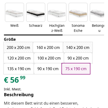
Weiß
Schwarz
Hochglan
Sonoma
Betongra
z-Weiß
Eiche
u
Größe
200 x 200 cm
160 x 200 cm
140 x 200 cm
120 x 200 cm
100 x 200 cm
90 x 200 cm
135 x 190 cm
90 x 190 cm
75 x 190 cm
99
€
56
Inkl. Mwst.
Beschreibung
Mit diesem Bett wirst du einen besseren,