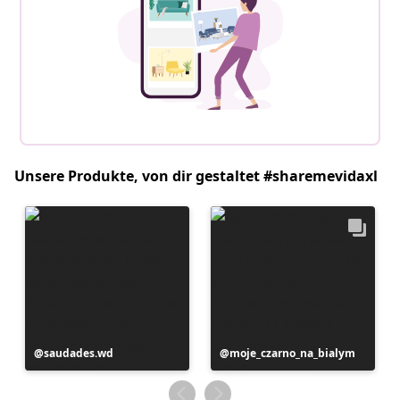
Unsere Produkte, von dir gestaltet #sharemevidaxl
Beitrag
saudades.wd
Beitrag
moje_czarno_na_bialym
veröffentlicht
veröffentlicht
von
von