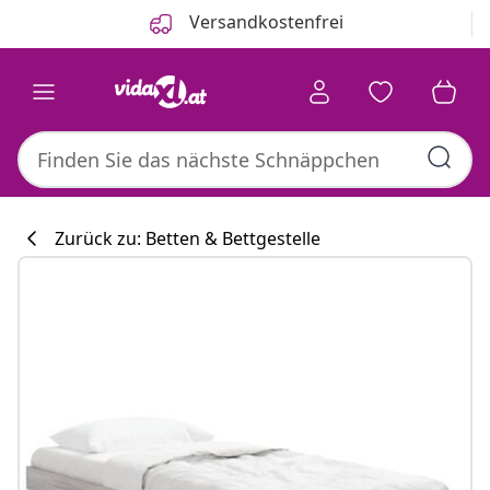
Zurück
Weiter
Versandkostenfrei
Zurück zu: Betten & Bettgestelle
Küchenkollekti
#sharemevidaxl