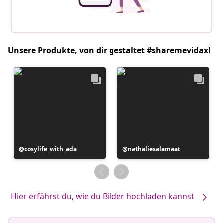
Unsere Produkte, von dir gestaltet #sharemevidaxl
Beitrag
cosylife_with_ada
Beitrag
nathaliesalamaat
veröffentlicht
veröffentlicht
von
von
Hier erfährst du, wie du Bilder hochladen kannst