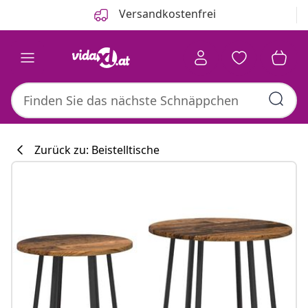
Zurück
Weiter
Versandkostenfrei
Zurück zu: Beistelltische
Küchenkollekti
#sharemevidaxl