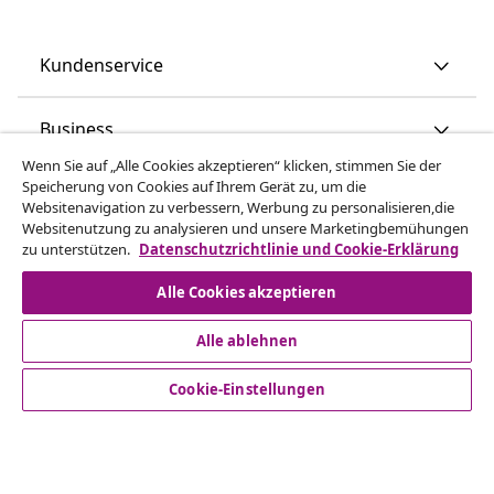
Kundenservice
Business
Wenn Sie auf „Alle Cookies akzeptieren“ klicken, stimmen Sie der
Speicherung von Cookies auf Ihrem Gerät zu, um die
vidaXL
Websitenavigation zu verbessern, Werbung zu personalisieren,die
Websitenutzung zu analysieren und unsere Marketingbemühungen
zu unterstützen.
Datenschutzrichtlinie und Cookie-Erklärung
Mehr entdecken
Alle Cookies akzeptieren
Alle ablehnen
Cookie-Einstellungen
© 2008-2026 vidaXL - www.vidaxl.at ist eine Webseite von
vidaXL Marketplace Europe B.V.