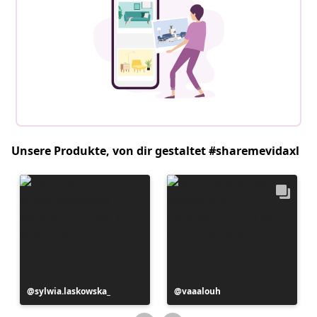
Unsere Produkte, von dir gestaltet #sharemevidaxl
Beitrag
sylwia.laskowska_
Beitrag
vaaalouh
veröffentlicht
veröffentlicht
von
von