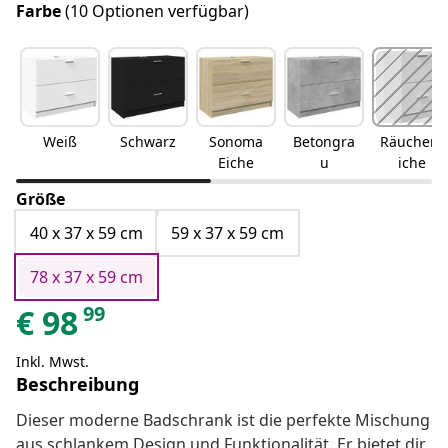
Farbe
(10 Optionen verfügbar)
Weiß
Schwarz
Sonoma
Betongra
Räuchere
Eiche
u
iche
Größe
40 x 37 x 59 cm
59 x 37 x 59 cm
78 x 37 x 59 cm
99
€
98
Inkl. Mwst.
Beschreibung
Dieser moderne Badschrank ist die perfekte Mischung
aus schlankem Design und Funktionalität. Er bietet dir