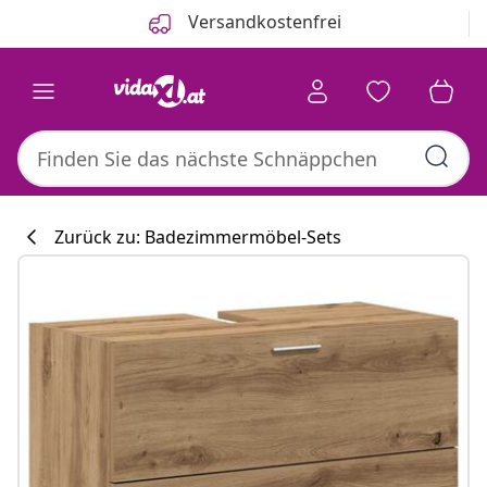
Zurück
Weiter
Versandkostenfrei
Zurück zu: Badezimmermöbel-Sets
Küchenkollektion
#sharemevidaxl