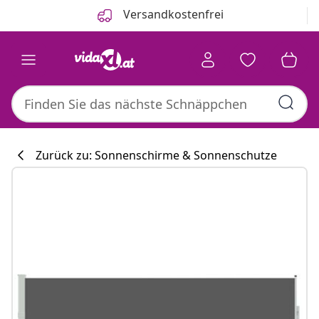
Zurück
Weiter
Versandkostenfrei
Zurück zu: Sonnenschirme & Sonnenschutze
Küchenkollekti
#sharemevidaxl